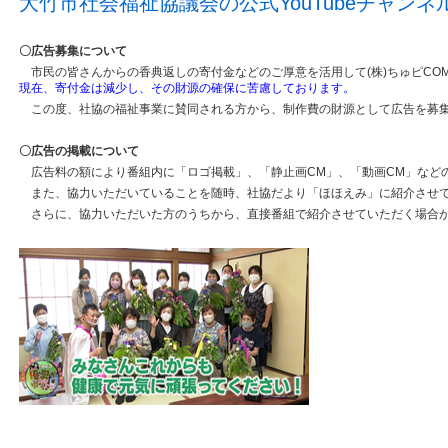
大竹市社会福祉協議会の公式YouTubeチャン
〇広告募集について
市民の皆さんからの香典返しの寄付金などのご厚意を活用して(株)ちゅピCO
現在、寄付金は減少し、その財源の確保に苦慮しております。
この度、社協の福祉事業に賛同される方から、制作費の財源として広告を募集
〇広告の掲載について
広告料の額により番組内に「ロゴ掲載」、「静止画CM」、「動画CM」など
また、協力いただいていることを随時、社協だより「ほほえみ」に紹介させ
さらに、協力いただいた方のうちから、直接番組で紹介させていただく場合